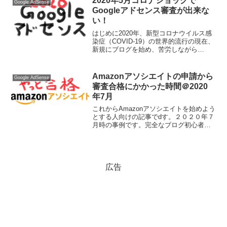
2020年5月コロナショックで
Google AdSense
で、審...
Googleアドセンス審査が出来な
い！
はじめに2020年、新型コロナウイルス感
染症（COVID-19）の世界的流行の現在、
新規にブログを始め、苦労しながら
Google AdSenseni申請され、結果を心待
ちにされている方々がいらっしゃると思
います。私もその一人でした。何の予
Amazonアソシエイトの申請から
Google AdSense
備...
審査合格にかかった時間＠2020
年7月
これからAmazonアソシエイトを始めよう
とする人向けの記事でdす。２０２０年７
月時の事例です。完全なブログ初心者が
始めた実施例ですので、初心者の方に
は、適した内容と思います。皆さんの成
功のお役に立てればと思います。申請か
ら審査合格にかかっ...
広告