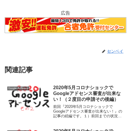
広告
センベイ
関連記事
2020年5月コロナショックで
Google AdSense
Googleアドセンス審査が出来な
い！（２度目の申請その後編）
前回『2020年5月コロナショックで
Googleアドセンス審査が出来ない！』の
記事の続編です。１）前回までの状況
（思い出し）4月下旬に、ブログ初心者の
私が、初めてGoogleAdsense申請の紹介
をしました。結果、NG。コロナの問題