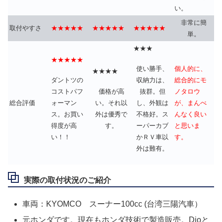
い。
非常に簡
取付やすさ
★★★★★
★★★★★
★★★★★
単。
★★★
★★★★★
使い勝手、
個人的に、
★★★★
ダントツの
収納力は、
総合的にモ
コストパフ
価格が高
抜群。但
ノタロウ
ォーマン
い。それ以
し、外観は
総合評価
が、まんべ
ス。お買い
外は優秀で
不格好。ス
んなく良い
得度が高
す。
ーパーカブ
と思いま
い！！
かＲＶ車以
す。
外は難有。
実際の取付状況のご紹介
車両：KYOMCO スーナー100cc (台湾三陽汽車）
元ホンダです。現在もホンダ技術で製造販売。Dioと