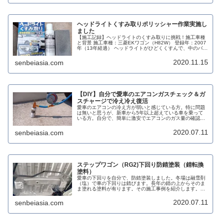
ヘッドライトくすみ取りポリッシャー作業実施し
ました
【施工記録】ヘッドライトのくすみ取りに挑戦！施工車種
と背景 施工車種：三菱EKワゴン（H82W） 登録年：2007
年（13年経過） ヘッドライトがひどくくすんで、中のバル
ブも見えません。明るさにも影響があると感じ、レンズの
研磨を決意しました...
2020.11.15
senbeiasia.com
【DIY】自分で愛車のエアコンガスチェック＆ガ
スチャージで冷え冷え復活
愛車のエアコンの冷え方が弱いと感じている方。特に問題
は無いと思うが、新車から5年以上超えている車を乗って
いる方。自分で、簡単に激安でエアコンのガス量の確認と
チャージが同時にできます。その方法を紹介します。＜ポ
イント＞ ディーラーやカー用品店...
2020.07.11
senbeiasia.com
ステップワゴン（RG2)下回り防錆塗装（錆転換
塗料）
愛車の下回りを自分で、防錆塗装しました。冬場は融雪剤
（塩）で車の下回りは錆びます。長年の錆の上からそのま
ま塗れる塗料が有ります。その施工事例を紹介します。＜
ポイント＞ １０年以上乗り続けている愛車寿命を維持した
い人。 専門業者は高い。自分で...
2020.07.11
senbeiasia.com