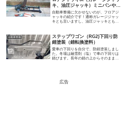
キ、油圧ジャッキ）ミニバンや
SUVが簡単にリフトアップ
自動車整備に欠かせないのが、フロアジ
ャッキの紹介です！通称ガレージジャッ
キとも言いますし、油圧ジャッキとも呼
びます。フロアジャッキの選びの迷い愛
車を自分で整備したい方は、大勢いると
もいます。これからチャレンジする人も
ステップワゴン（RG2)下回り防
自動車整備
一番良いフロアジャッキは...
錆塗装（錆転換塗料）
愛車の下回りを自分で、防錆塗装しまし
た。冬場は融雪剤（塩）で車の下回りは
錆びます。長年の錆の上からそのまま塗
れる塗料が有ります。その施工事例を紹
介します。＜ポイント＞ １０年以上乗り
続けている愛車寿命を維持したい人。 専
門業者は高い。自分で...
広告