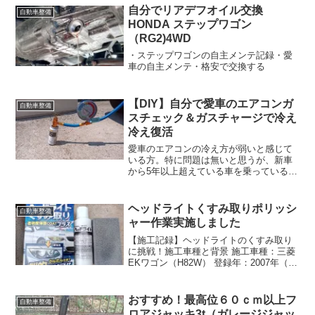
しまいました。ある意味、ラッキーで
自分でリアデフオイル交換
自動車整備
す。こんな感じです...
HONDA ステップワゴン
（RG2)4WD
・ステップワゴンの自主メンテ記録・愛
車の自主メンテ・格安で交換する
【DIY】自分で愛車のエアコンガ
自動車整備
スチェック＆ガスチャージで冷え
冷え復活
愛車のエアコンの冷え方が弱いと感じて
いる方。特に問題は無いと思うが、新車
から5年以上超えている車を乗っている
方。自分で、簡単に激安でエアコンのガ
ス量の確認とチャージが同時にできま
す。その方法を紹介します。＜ポイント
ヘッドライトくすみ取りポリッシ
自動車整備
＞ ディーラーやカー用品店...
ャー作業実施しました
【施工記録】ヘッドライトのくすみ取り
に挑戦！施工車種と背景 施工車種：三菱
EKワゴン（H82W） 登録年：2007年（13
年経過） ヘッドライトがひどくくすん
で、中のバルブも見えません。明るさに
も影響があると感じ、レンズの研磨を決
おすすめ！最高位６０ｃｍ以上フ
自動車整備
意しました...
ロアジャッキ3t（ガレージジャッ