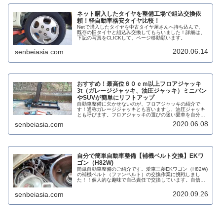
ネット購入したタイヤを整備工場で組込交換依
頼！軽自動車格安タイヤ比較！
Netで購入したタイヤを中古タイヤ屋さんへ持ち込んで、
既存の旧タイヤと組込み交換してもらいました！詳細は、
下記の写真をCLICKして、ページ移動願います。
2020.06.14
senbeiasia.com
おすすめ！最高位６０ｃｍ以上フロアジャッキ
3t（ガレージジャッキ、油圧ジャッキ）ミニバン
やSUVが簡単にリフトアップ
自動車整備に欠かせないのが、フロアジャッキの紹介で
す！通称ガレージジャッキとも言いますし、油圧ジャッキ
とも呼びます。フロアジャッキの選びの迷い愛車を自分で
整備したい方は、大勢いるともいます。これからチャレン
2020.06.08
senbeiasia.com
ジする人も一番良いフロアジャッキは...
自分で簡単自動車整備【補機ベルト交換】EKワ
ゴン（H82W)
簡単自動車整備のご紹介です。愛車三菱EKワゴン（H82W)
の補機ベルト（ファンベルト）の交換作業に挑戦しまし
た！！個人的な趣味で自己責任で交換しています。自信の
無い人は、安全第一で、プロに頼みましょう。 作業の基本
情報あくまでも個人的な感想...
2020.09.26
senbeiasia.com