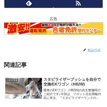
広告
センベイ
関連記事
スタビライザーブッシュを自分で
自動車整備
交換/EKワゴン（H82W)
愛車のEKワゴン（H82W)の自主整備時の
ご紹介です♪今回は、フロント左右両輪付
近に有る、『スタビライザーリンクのブ
ッシュ』交換にチャレンジしました。補
器ベルトを交換時に、たまたま見つけて