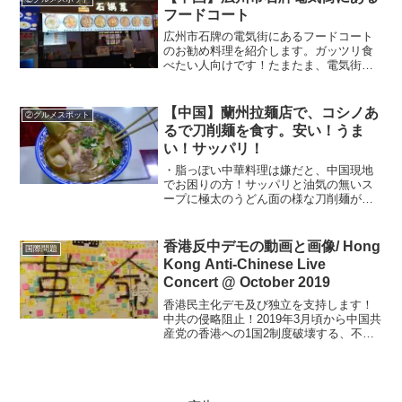
フードコート
広州市石牌の電気街にあるフードコート
のお勧め料理を紹介します。ガッツリ食
べたい人向けです！たまたま、電気街を
徘徊し、おなかが空いたので、ふらっと
入った新しいフードコートで、美味しい
石焼焼肉を食べました。注文から１５分
【中国】蘭州拉麺店で、コシノあ
②グルメスポット
ほど待たされます。ご飯は...
るで刀削麺を食す。安い！うま
い！サッパリ！
・脂っぽい中華料理は嫌だと、中国現地
でお困りの方！サッパリと油気の無いス
ープに極太のうどん面の様な刀削麺がお
勧めです！中国全土に必ず有ります！紹
介テーマ中国全国のお手軽フードの刀削
麺専門店、『蘭州ラーメン店』を紹介し
香港反中デモの動画と画像/ Hong
国際問題
ます。・刀削麺は、日本で...
Kong Anti-Chinese Live
Concert @ October 2019
香港民主化デモ及び独立を支持します！
中共の侵略阻止！2019年3月頃から中国共
産党の香港への1国2制度破壊する、不法
行為で、香港国民が立ち上がり、現在も
必死に中国の侵略と戦っています。私が
昨年10月香港を脱出する頃に、市内は香
港警察に扮した...