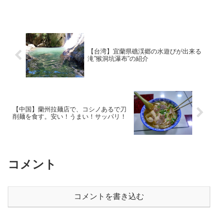
【台湾】宜蘭県礁渓郷の水遊びが出来る
滝”猴洞坑瀑布”の紹介
【中国】蘭州拉麺店で、コシノあるで刀
削麺を食す。安い！うまい！サッパリ！
コメント
コメントを書き込む