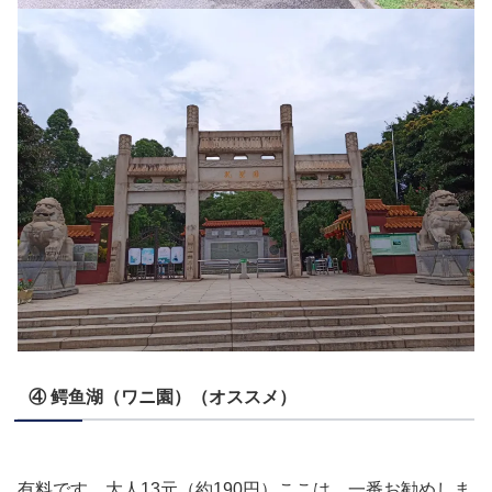
④ 鳄鱼湖（ワニ園）（オススメ）
有料です。大人13元（約190円）ここは、一番お勧めしま