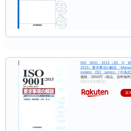
ISO 9001：2015（JIS Q 9
2015）要求事項の解説 （Mana
system ISO series） [ 中条武
価格：3850円（税込、送料無料
(2021/1/12時点)
楽