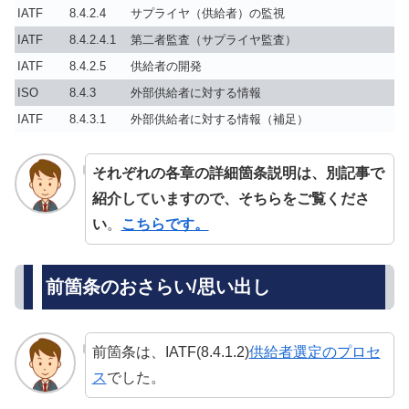
IATF
8.4.2.4
サプライヤ（供給者）の監視
IATF
8.4.2.4.1
第二者監査（サプライヤ監査）
IATF
8.4.2.5
供給者の開発
ISO
8.4.3
外部供給者に対する情報
IATF
8.4.3.1
外部供給者に対する情報（補足）
それぞれの各章の詳細箇条説明は、別記事で
紹介していますので、そちらをご覧くださ
い
。
こちらです。
前箇条のおさらい/思い出し
前箇条は、IATF(8.4.1.2)
供給者選定のプロセ
ス
でした。