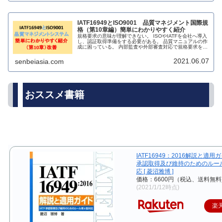
IATF16949とISO9001 品質マネジメント国際規
格（第10章編）簡単にわかりやすく紹介
規格要求の意味が理解できない。 ISOやIATFを会社へ導入
し、認証取得準備をする必要がある。 品質マニュアルの作
成に困っている。 内部監査や外部審査対応で規格要求を理
解したい。 販売されている解説書籍に満足できない。
2021.06.07
senbeiasia.com
おススメ書籍
IATF16949：2016解説と適用ガイ
承認取得及び維持のためのルー
応 [ 菱沼雅博 ]
価格：6600円（税込、送料無料
(2021/1/12時点)
楽