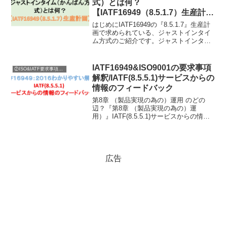
式）とは何？
【IATF16949（8.5.1.7）生産計
画】
はじめにIATF16949の『8.5.1.7』生産計
画で求められている、ジャストインタイ
ム方式のご紹介です。ジャストインタイ
ム＝日本のかんばん方式と考えてくださ
い！よって、この記事では、ジャストイ
ンタイムと言わず、日本語でかんばん方
IATF16949&ISO9001の要求事項
②ISO&IATF要求事項内容説明
式と表現...
解釈/IATF(8.5.5.1)サービスからの
情報のフィードバック
第8章 （製品実現の為の）運用 のどの
辺？『第8章 （製品実現の為の）運
用）』IATF(8.5.5.1)サービスからの情報
のフィードバック に関する要求の説明に
入ります。タイトルは不可解。IATF委員
会のセンスが無いだけです。正しいタイ
トル...
広告