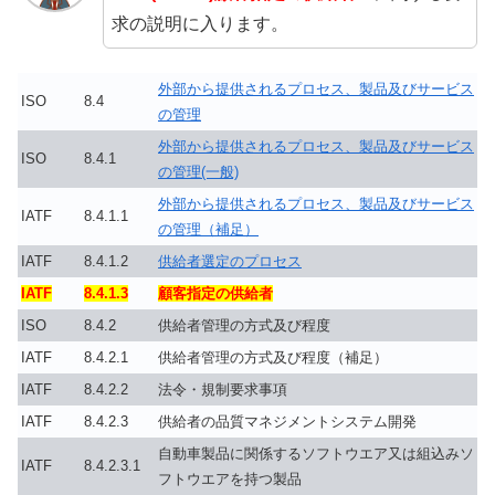
求の説明に入ります。
外部から提供されるプロセス、製品及びサービス
ISO
8.4
の管理
外部から提供されるプロセス、製品及びサービス
ISO
8.4.1
の管理(一般)
外部から提供されるプロセス、製品及びサービス
IATF
8.4.1.1
の管理（補足）
IATF
8.4.1.2
供給者選定のプロセス
IATF
8.4.1.3
顧客指定の供給者
ISO
8.4.2
供給者管理の方式及び程度
IATF
8.4.2.1
供給者管理の方式及び程度（補足）
IATF
8.4.2.2
法令・規制要求事項
IATF
8.4.2.3
供給者の品質マネジメントシステム開発
自動車製品に関係するソフトウエア又は組込みソ
IATF
8.4.2.3.1
フトウエアを持つ製品