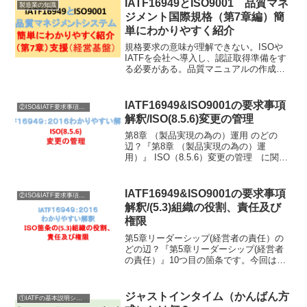
IATF16949とISO9001 品質マネ
製造業の知識
ジメント国際規格（第7章編）簡
単にわかりやすく紹介
規格要求の意味が理解できない。ISOや
IATFを会社へ導入し、認証取得準備をす
る必要がある。品質マニュアルの作成に
困っている。内部監査や外部審査対応で
規格要求を理解したい。販売されている
解説書籍に満足できない。
IATF16949&ISO9001の要求事項
②ISO&IATF要求事項内容説明
解釈/ISO(8.5.6)変更の管理
第8章 （製品実現の為の）運用 のどの
辺？『第8章 （製品実現の為の）運
用）』 ISO（8.5.6）変更の管理 に関す
る要求の説明に入ります。ISO8.5製造及
びサービス提供ISO8.5.1製造及びサービ
ス提供の管理IATF8.5.1.1コ...
IATF16949&ISO9001の要求事項
②ISO&IATF要求事項内容説明
解釈/(5.3)組織の役割、責任及び
権限
第5章リーダーシップ(経営者の責任）の
どの辺？『第5章リーダーシップ(経営者
の責任）』10つ目の箇条です。今回は、
ISO箇条の(5.3)組織の役割、責任及び権
限に関する要求の説明に入ります。
SO5.1リーダーシップ及びコミットメン
ジャストインタイム（かんばん方
①IATFの基本説明シリーズ
トISO5...