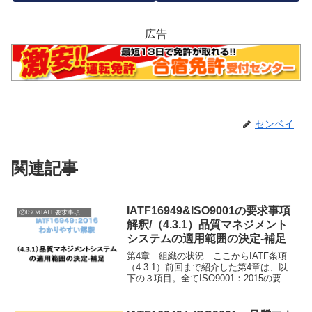
広告
センベイ
関連記事
IATF16949&ISO9001の要求事項
②ISO&IATF要求事項内容説明
解釈/（4.3.1）品質マネジメント
システムの適用範囲の決定-補足
第4章 組織の状況 ここからIATF条項
（4.3.1）前回まで紹介した第4章は、以
下の３項目。全てISO9001：2015の要求
事項範囲に成ります。 （4.1）組織及びそ
の状況の理解 （4.2）利害関係者のニーズ
及び期待 （4.3）品質マネ...