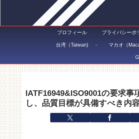
プロフィール
プライバシーポ
台湾（Taiwan)
マカオ（Maca
G
IATF16949&ISO9001の要求
し、品質目標が具備すべき内