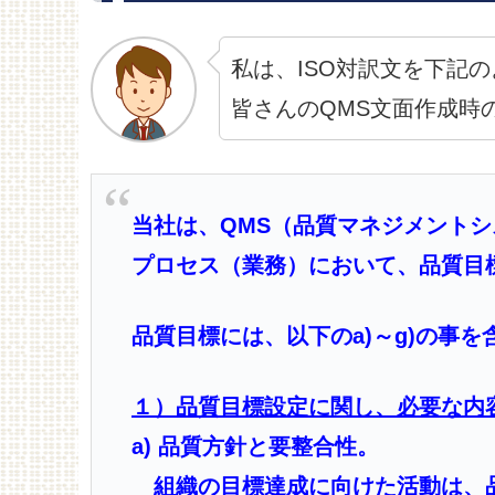
私は、ISO対訳文を下記
皆さんのQMS文面作成時
当社は、QMS（品質マネジメント
プロセス（業務）において、品質目
品質目標には、以下のa)～g)の事
１）品質目標設定に関し、必要な内
a) 品質方針と要整合性。
組織の目標達成に向けた活動は、