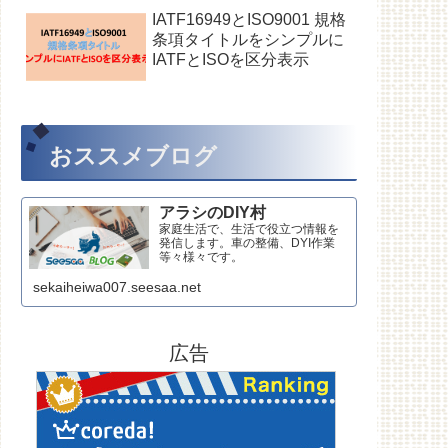
IATF16949とISO9001 規格
条項タイトルをシンプルに
IATFとISOを区分表示
おススメブログ
アラシのDIY村
家庭生活で、生活で役立つ情報を
発信します。車の整備、DYI作業
等々様々です。
sekaiheiwa007.seesaa.net
広告