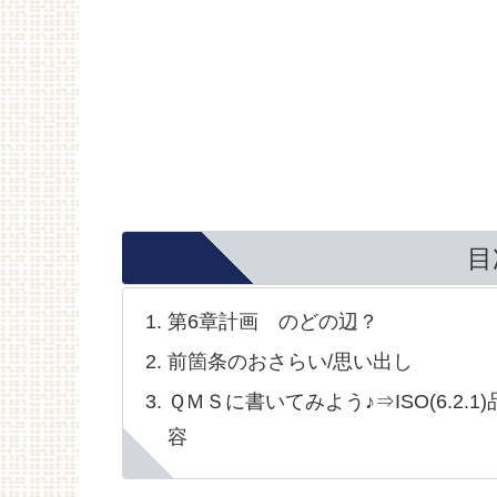
目
第6章計画 のどの辺？
前箇条のおさらい/思い出し
ＱＭＳに書いてみよう♪⇒ISO(6.2
容