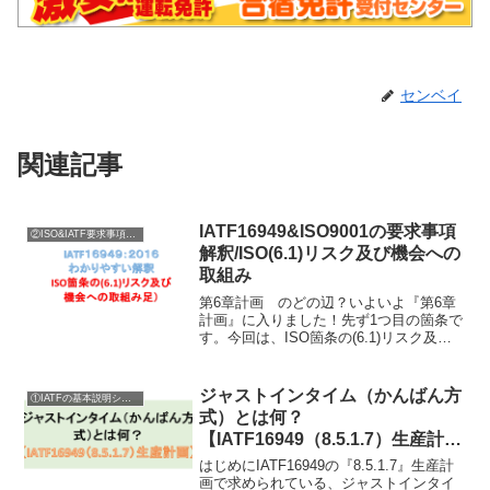
センベイ
関連記事
IATF16949&ISO9001の要求事項
②ISO&IATF要求事項内容説明
解釈/ISO(6.1)リスク及び機会への
取組み
第6章計画 のどの辺？いよいよ『第6章
計画』に入りました！先ず1つ目の箇条で
す。今回は、ISO箇条の(6.1)リスク及び
機会への取組み に関する要求の説明に
入ります。詳細に入る前に、簡単に第６
章を紹介。『計画』と大タイトルの通
ジャストインタイム（かんばん方
①IATFの基本説明シリーズ
り、どの様な事...
式）とは何？
【IATF16949（8.5.1.7）生産計
画】
はじめにIATF16949の『8.5.1.7』生産計
画で求められている、ジャストインタイ