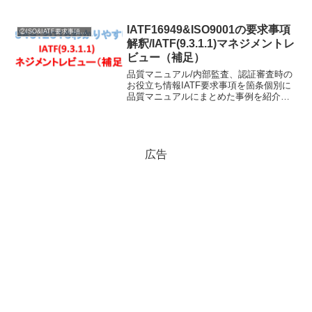
関する要求事項関する要求の説明に入り
ます。（8.2）シリーズだけで、IATF含め
て12箇条も有るんだね！（８．２）シリ
IATF16949&ISO9001の要求事項
②ISO&IATF要求事項内容説明
ーズ内...
解釈/IATF(9.3.1.1)マネジメントレ
ビュー（補足）
品質マニュアル/内部監査、認証審査時の
お役立ち情報IATF要求事項を箇条個別に
品質マニュアルにまとめた事例を紹介！
内部監査、外部定期審査・更新審査前の
規格理解のヒントがほしい！そんな方々
に、お役立つ記事を書いています♪
広告