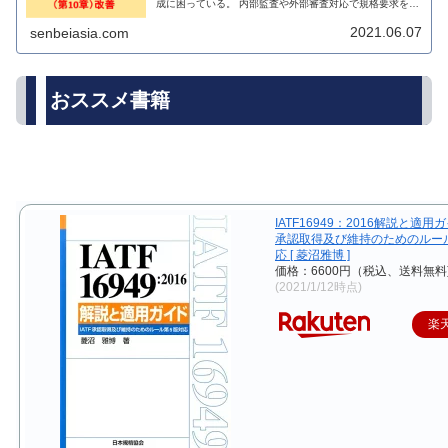
成に困っている。 内部監査や外部審査対応で規格要求を理
解したい。 販売されている解説書籍に満足できない。
2021.06.07
senbeiasia.com
おススメ書籍
IATF16949：2016解説と適用ガイ
承認取得及び維持のためのルー
応 [ 菱沼雅博 ]
価格：6600円（税込、送料無料
(2021/1/12時点)
楽