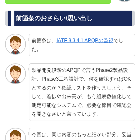
前箇条のおさらい/思い出し
前箇条は、
IATF 8.3.4.1 APQPの監視
でし
た。
製品開発段階のAPQPで言うPhase2製品設
計、Phase3工程設計で、何を確認すればOK
とするのか？確認リストを作りましょう。そ
して、進捗や出来高が、もう組表数値化して
測定可能なシステムで、必要な節目で確認会
を開きなさいと言っています。
今回は、同じ内容のもっと細かい部分。妥当