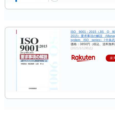
ISO 9001：2015（JIS Q 9
2015）要求事項の解説 （Mana
system ISO series） [ 中条武
価格：3850円（税込、送料無料
(2021/1/12時点)
楽