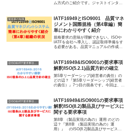
ム方式のご紹介です。ジャストインタイ
ム＝日本のかんばん方式と考えてくださ
い！よって、この記事では、ジャストイ
ンタイムと言わず、日本語でかんばん方
IATF16949とISO9001 品質マネ
製造業の知識
式と表現...
ジメント国際規格（第4章編）簡
単にわかりやすく紹介
規格要求の意味が理解できない。ISOや
IATFを会社へ導入し、認証取得準備をす
る必要がある。品質マニュアルの作成に
困っている。内部監査や外部審査対応で
規格要求を理解したい。販売されている
解説書籍に満足できない。
IATF16949&ISO9001の要求事項
②ISO&IATF要求事項内容説明
解釈/ISO(5.2.1)品質方針の確立
第5章リーダーシップ(経営者の責任）の
どの辺？『第5章リーダーシップ(経営者
の責任）』7つ目の箇条です。今回は、
ISO箇条の(5.2.1)品質方針の確立に関する
要求の説明に入ります。SO5.1リーダー
シップ及びコミットメントISO5.1.1...
IATF16949&ISO9001の要求事項
②ISO&IATF要求事項内容説明
解釈/ISO(8.2)製品及びサービスに
関する要求事項
第8章 （製品実現の為の）運用 のどの
辺？『第8章 （製品実現の為の）運
用）』 のISO(8.2)製品及びサービスに