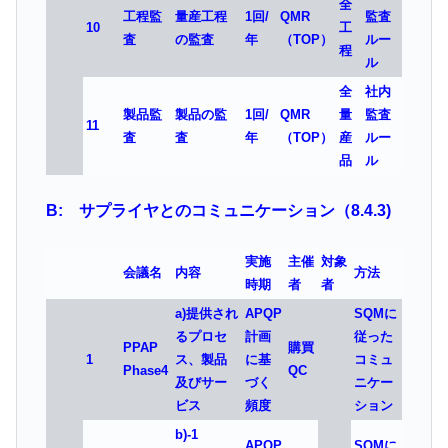
全
工程監
量産工程
1回/
QMR
監査
10
工
査
の監査
年
（TOP）
ルー
程
ル
全
社内
製品監
製品の監
1回/
QMR
量
監査
11
査
査
年
（TOP）
産
ルー
品
ル
B: サプライヤとのコミュニケーション（8.4.3)
実施
主催
対象
会議名
内容
方法
時期
者
者
a)提供され
APQP
SQMに
るプロセ
計画
従った
PPAP
購買
1
ス、製品
に基
コミュ
Phase4
QC
及びサー
づく
ニケー
ビス
頻度
ション
b)-1
APQP
SQMに