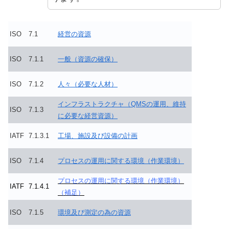
ISO
7.1
経営の資源
ISO
7.1.1
一般（資源の確保）
ISO
7.1.2
人々（必要な人材）
インフラストラクチャ（QMSの運用、維持
ISO
7.1.3
に必要な経営資源）
IATF
7.1.3.1
工場、施設及び設備の計画
ISO
7.1.4
プロセスの運用に関する環境（作業環境）
プロセスの運用に関する環境（作業環境）
I
ATF
7.1.4.1
（補足）
ISO
7.1.5
環境及び測定の為の資源