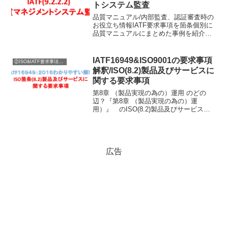
トシステム監査
品質マニュアル/内部監査、認証審査時の
お役立ち情報IATF要求事項を箇条個別に
品質マニュアルにまとめた事例を紹介！
内部監査、外部定期審査・更新審査前の
規格理解のヒントがほしい！そんな方々
に、お役立つ記事を書いています♪
IATF16949&ISO9001の要求事項
②ISO&IATF要求事項内容説明
解釈/ISO(8.2)製品及びサービスに
関する要求事項
第8章 （製品実現の為の）運用 のどの
辺？『第8章 （製品実現の為の）運
用）』 のISO(8.2)製品及びサービスに
関する要求事項関する要求の説明に入り
ます。（8.2）シリーズだけで、IATF含め
て12箇条も有るんだね！（８．２）シリ
ーズ内...
広告