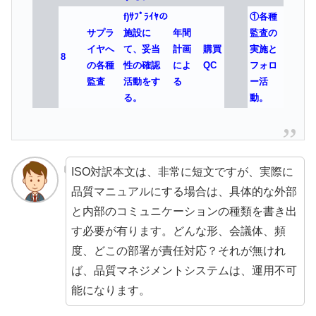
f)ｻﾌﾟﾗｲﾔの
①各種
サプラ
施設に
年間
監査の
イヤへ
て、妥当
計画
購買
実施と
8
の各種
性の確認
によ
QC
フォロ
監査
活動をす
る
ー活
る。
動。
ISO対訳本文は、非常に短文ですが、実際に
品質マニュアルにする場合は、具体的な外部
と内部のコミュニケーションの種類を書き出
す必要が有ります。どんな形、会議体、頻
度、どこの部署が責任対応？それが無けれ
ば、品質マネジメントシステムは、運用不可
能になります。