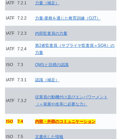
IATF
7.2.1
力量（補足）
IATF
7.2.2
力量-業務を通じた教育訓練（OJT）
IATF
7.2.3
内部監査員の力量
第2者監査員（サプライヤ監査員＝SQA）の
IATF
7.2.4
力量
ISO
7.3
QMSと目標の認識
IATF
7.3.1
認識（補足）
従業員の動機付け及びエンパワーメント
IATF
7.3.2
（＝発展や改革に必要な力）
ISO
7.4
内部・外部のコミュニケーション
ISO
7.5
文書化した情報