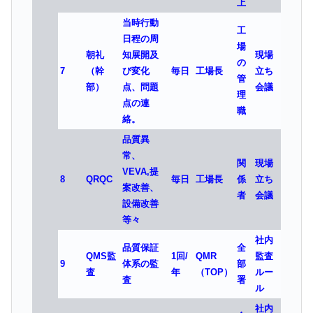
上
当時行動
工
日程の周
場
朝礼
知展開及
現場
の
7
（幹
び変化
毎日
工場長
立ち
管
部）
点、問題
会議
理
点の連
職
絡。
品質異
常、
関
現場
VEVA,提
8
QRQC
毎日
工場長
係
立ち
案改善、
者
会議
設備改善
等々
社内
品質保証
全
QMS監
1回/
QMR
監査
9
体系の監
部
査
年
（TOP）
ルー
査
署
ル
社内