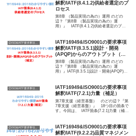
解釈/IATF(8.4.1.2)供給者選定のプ
ロセス
第8章 （製品実現の為の）運用 のどの
辺？『第8章 （製品実現の為の）運
用）』 IATF(8.4.1.2)供給者選定のプロ
セス に関する要求の説明に入ります。
ISO8.4外部から提供されるプロセス、製
品及びサービスの管理ISO8.4....
IATF16949&ISO9001の要求事項
②ISO&IATF要求事項内容説明
解釈/IATF(8.3.5.1)設計・開発
(APQP)からのアウトプット（補
足）
第8章 （製品実現の為の）運用 のどの
辺？『第8章 （製品実現の為の）運
用）』IATF(8.3.5.1)設計・開発(APQP)か
らのアウトプット（補足） に関する要求
の説明に入ります。ISO 8.3 製品及びサ
ービスの設計・開発ISO 8...
IATF16949&ISO9001の要求事項
②ISO&IATF要求事項内容説明
解釈/IATF(7.2.1)力量（補足）
第7章支援（経営基盤） のどの辺？『第
7章支援（経営基盤）』 18つ目の箇条で
す。今回は、 IATF箇条(7.2.1)力量（補
足） に関する要求の説明に入ります。
ISO7.1経営の資源ISO7.1.1一般（資源の
確保）ISO7.1.2人...
IATF16949&ISO9001の要求事項
②ISO&IATF要求事項内容説明
解釈/IATF(9.2.2.2)品質マネジメン