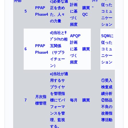
外部
ﾗｲﾔ
c)必要な適
計画
従った
ｰ
PPAP
正を含め
購買
5
に基
コミュ
Phase4
た、人々
QC
づく
ニケー
の力量
頻度
ション
d)当社とｻ
APQP
SQMに
ﾌﾟﾗｲﾔの相
計画
従った
PPAP
互関係
6
に基
購買
コミュ
Phase4
（サプラ
づく
ニケー
イチェー
頻度
ション
ン）
e)当社が適
用するサ
①受入
プライヤ
検査成
を管理指
績分析
月次指
7
標にてパ
毎月
購買
②部品
標管理
フォーマ
不良の
ンスを管
改善指
理、監視
導活動
する。