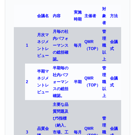
対
実施
会議名
内容
主催者
象
方法
時期
者
月毎の社
管
月次マ
内パフォ
理
ネジメ
QMR
会議
1
ーマンス
毎月
職
ントレ
（TOP）
式
の総括確
以
ビュー
認。
上
半期毎の
管
半期マ
社内パフ
理
ネジメ
QMR
会議
2
ォーマン
半期
職
ントレ
（TOP）
式
スの総括
以
ビュー
確認。
上
主要な品
質問題及
び5指標
管
（納入、
理
品質会
QMR
会議
3
市場、工
毎月
職