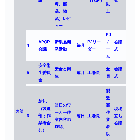
議
（TOP）
式
程、部
以
品、物
上
流）レビ
ュー
PJ
APQP
新製品開
PJリー
チ
会議
4
毎月
会議
発活動
ダー
ー
式
ム
安全衛
安全と衛
全
会議
5
生委員
毎月
工場長
生
員
式
会
製
造
朝礼
当日のワ
部
（製造
現場
内部
ーカー作
作
6
部；作
毎日
工場長
立ち
業内容の
業
業者含
会議
確認。
者
む）
以