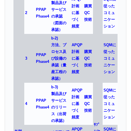
製品及び
計画
購買
従った
PPAP
サービス
2
に基
QC
コミュ
Phase4
の承認
づく
技術
ニケー
（図面の
頻度
ション
承認）
b-2)
方法、プ
APQP
SQMに
ロセス及
計画
購買
従った
PPAP
3
び設備の
に基
QC
コミュ
Phase4
承認（量
づく
技術
ニケー
産工程の
頻度
ション
承認）
b-3)
APQP
SQMに
製品及び
計画
購買
従った
PPAP
サービス
4
に基
QC
コミュ
Phase4
のリリー
づく
技術
ニケー
ス（出荷
頻度
ション
の承認）
ｻﾌﾟ
APQP
SQMに