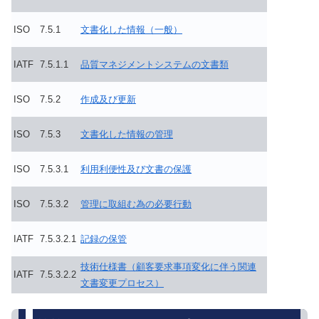
ISO
7.5.1
文書化した情報（一般）
IATF
7.5.1.1
品質マネジメントシステムの文書類
ISO
7.5.2
作成及び更新
ISO
7.5.3
文書化した情報の管理
ISO
7.5.3.1
利用利便性及び文書の保護
ISO
7.5.3.2
管理に取組む為の必要行動
IATF
7.5.3.2.1
記録の保管
技術仕様書（顧客要求事項変化に伴う関連
IATF
7.5.3.2.2
文書変更プロセス）