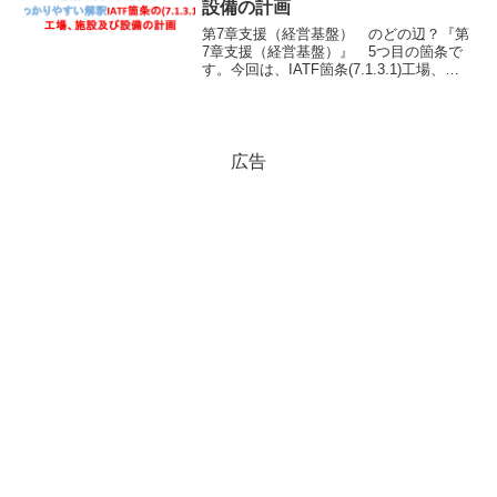
設備の計画
第7章支援（経営基盤） のどの辺？『第
7章支援（経営基盤）』 5つ目の箇条で
す。今回は、IATF箇条(7.1.3.1)工場、施
設及び設備の計画のに関する要求の説明
に入ります。ISO7.1経営の資源ISO7.1.1
一般（資源の確保）ISO7....
広告