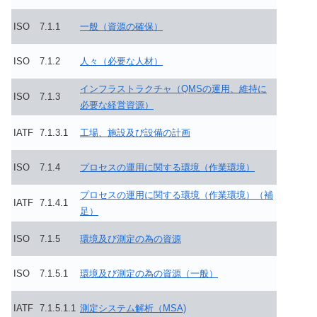
ISO
7.1.1
一般（資源の確保）
ISO
7.1.2
人々（必要な人材）
インフラストラクチャ（QMSの運用、維持に
ISO
7.1.3
必要な経営資源）
IATF
7.1.3.1
工場、施設及び設備の計画
ISO
7.1.4
プロセスの運用に関する環境（作業環境）
プロセスの運用に関する環境（作業環境）（補
IATF
7.1.4.1
足）
ISO
7.1.5
環境及び測定の為の資源
ISO
7.1.5.1
環境及び測定の為の資源（一般）
IATF
7.1.5.1.1
測定システム解析（MSA)