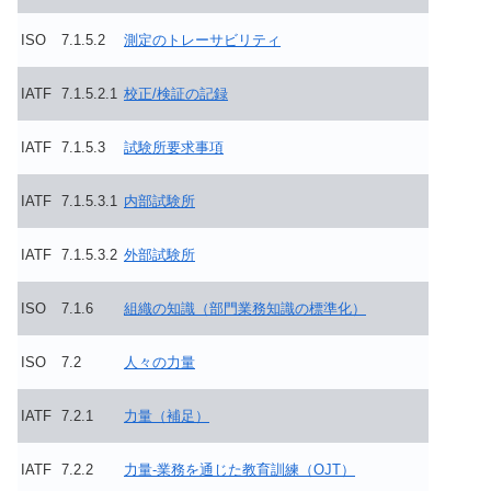
ISO
7.1.5.2
測定のトレーサビリティ
IATF
7.1.5.2.1
校正/検証の記録
IATF
7.1.5.3
試験所要求事項
IATF
7.1.5.3.1
内部試験所
IATF
7.1.5.3.2
外部試験所
ISO
7.1.6
組織の知識（部門業務知識の標準化）
ISO
7.2
人々の力量
IATF
7.2.1
力量（補足）
IATF
7.2.2
力量-業務を通じた教育訓練（OJT）