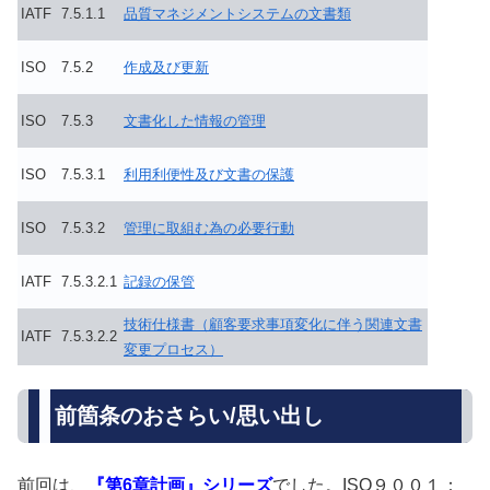
IATF
7.5.1.1
品質マネジメントシステムの文書類
ISO
7.5.2
作成及び更新
ISO
7.5.3
文書化した情報の管理
ISO
7.5.3.1
利用利便性及び文書の保護
ISO
7.5.3.2
管理に取組む為の必要行動
IATF
7.5.3.2.1
記録の保管
技術仕様書（顧客要求事項変化に伴う関連文書
IATF
7.5.3.2.2
変更プロセス）
前箇条のおさらい/思い出し
前回は、
『第6章計画』シリーズ
でした。ISO９００１：