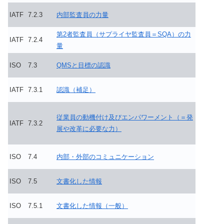
IATF
7.2.3
内部監査員の力量
第2者監査員（サプライヤ監査員＝SQA）の力
IATF
7.2.4
量
ISO
7.3
QMSと目標の認識
IATF
7.3.1
認識（補足）
従業員の動機付け及びエンパワーメント（＝発
IATF
7.3.2
展や改革に必要な力）
ISO
7.4
内部・外部のコミュニケーション
ISO
7.5
文書化した情報
ISO
7.5.1
文書化した情報（一般）