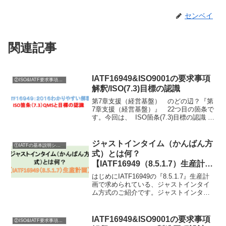
センベイ
関連記事
IATF16949&ISO9001の要求事項
②ISO&IATF要求事項内容説明
解釈/ISO(7.3)目標の認識
第7章支援（経営基盤） のどの辺？『第
7章支援（経営基盤）』 22つ目の箇条で
す。今回は、 ISO箇条(7.3)目標の認識 に
関する要求の説明に入ります。ISO7.1経
営の資源ISO7.1.1一般（資源の確保）
ISO7.1.2人々（必要な...
ジャストインタイム（かんばん方
①IATFの基本説明シリーズ
式）とは何？
【IATF16949（8.5.1.7）生産計
画】
はじめにIATF16949の『8.5.1.7』生産計
画で求められている、ジャストインタイ
ム方式のご紹介です。ジャストインタイ
ム＝日本のかんばん方式と考えてくださ
い！よって、この記事では、ジャストイ
ンタイムと言わず、日本語でかんばん方
IATF16949&ISO9001の要求事項
②ISO&IATF要求事項内容説明
式と表現...