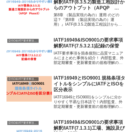
解釈/IATF(8.3.5.2)製造工程設計か
らのアウトプット（APQP
Phase3）
第8章 （製品実現の為の）運用 のどの
辺？『第8章 （製品実現の為の）運
用）』IATF(8.3.5.2)製造工程設計からの
アウトプット（APQP Phase3） に関
する要求の説明に入ります。ISO 8.3 製
品及びサービスの設計・開発I...
IATF16949&ISO9001の要求事項
②ISO&IATF要求事項内容説明
解釈/IATF(7.5.3.2.1)記録の保管
IATF要求事項を箇条個別に品質マニュア
ルにまとめた事例を紹介！ 内部監査、外
部定期審査・更新審査前の規格理解のヒ
ントがほしい！ そんな方々に、お役立つ
記事を書いています♪第7章支援（経営基
盤） のどの辺？『第7章支援（経営基
IATF16949とISO9001 規格条項タ
②ISO&IATF要求事項内容説明
盤）』 ３３つ...
イトルをシンプルにIATFとISOを
区分表示
IATF16949とISO9001をシンプルに分か
りやすく平易な日本語で！内部監査、外
部定期審査・更新審査前の規格理解のヒ
ントがほしい！そんな方々に、お役立つ
記事を書いています♪
IATF16949&ISO9001の要求事項
②ISO&IATF要求事項内容説明
解釈/IATF(7.1.3.1)工場、施設及び